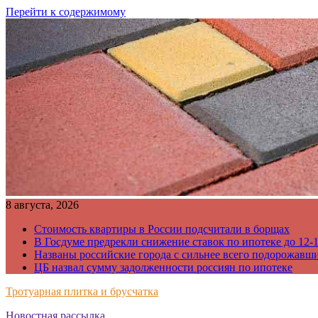
Перейти к содержимому
8 августа, 2026
Стоимость квартиры в России подсчитали в борщах
В Госдуме предрекли снижение ставок по ипотеке до 12-
Названы российские города с сильнее всего подорожавш
ЦБ назвал сумму задолженности россиян по ипотеке
Тротуарная плитка и брусчатка
Новостная рассылка