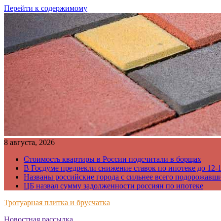
Перейти к содержимому
8 августа, 2026
Стоимость квартиры в России подсчитали в борщах
В Госдуме предрекли снижение ставок по ипотеке до 12-
Названы российские города с сильнее всего подорожавш
ЦБ назвал сумму задолженности россиян по ипотеке
Тротуарная плитка и брусчатка
Новостная рассылка