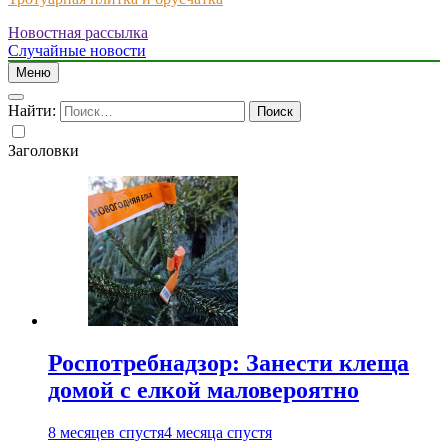
Новостная рассылка
Just another WordPress site
Случайные новости
Меню
Найти:
Заголовки
Роспотребнадзор: Занести клеща
домой с елкой маловероятно
8 месяцев спустя
4 месяца спустя