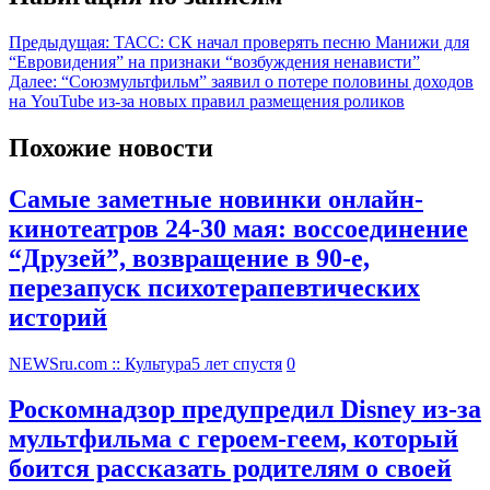
Предыдущая:
ТАСС: СК начал проверять песню Манижи для
“Евровидения” на признаки “возбуждения ненависти”
Далее:
“Союзмультфильм” заявил о потере половины доходов
на YouTube из-за новых правил размещения роликов
Похожие новости
Самые заметные новинки онлайн-
кинотеатров 24-30 мая: воссоединение
“Друзей”, возвращение в 90-е,
перезапуск психотерапевтических
историй
NEWSru.com :: Культура
5 лет спустя
0
Роскомнадзор предупредил Disney из-за
мультфильма c героем-геем, который
боится рассказать родителям о своей