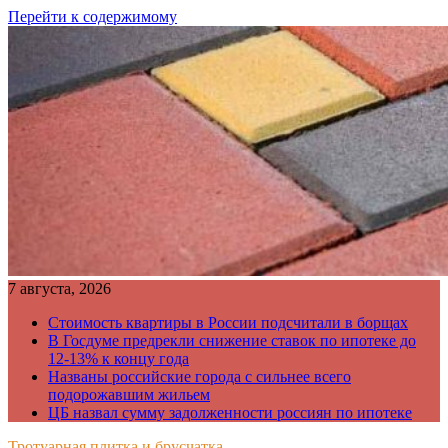
Перейти к содержимому
7 августа, 2026
Стоимость квартиры в России подсчитали в борщах
В Госдуме предрекли снижение ставок по ипотеке до
12-13% к концу года
Названы российские города с сильнее всего
подорожавшим жильем
ЦБ назвал сумму задолженности россиян по ипотеке
Тротуарная плитка и брусчатка