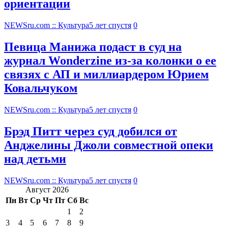
ориентации
NEWSru.com :: Культура
5 лет спустя
0
Певица Манижа подаст в суд на
журнал Wonderzine из-за колонки о ее
связях с АП и миллиардером Юрием
Ковальчуком
NEWSru.com :: Культура
5 лет спустя
0
Брэд Питт через суд добился от
Анджелины Джоли совместной опеки
над детьми
NEWSru.com :: Культура
5 лет спустя
0
Август 2026
Пн
Вт
Ср
Чт
Пт
Сб
Вс
1
2
3
4
5
6
7
8
9