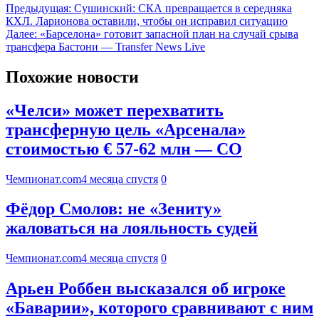
Предыдущая:
Сушинский: СКА превращается в середняка
КХЛ. Ларионова оставили, чтобы он исправил ситуацию
Далее:
«Барселона» готовит запасной план на случай срыва
трансфера Бастони — Transfer News Live
Похожие новости
«Челси» может перехватить
трансферную цель «Арсенала»
стоимостью € 57-62 млн — CO
Чемпионат.com
4 месяца спустя
0
Фёдор Смолов: не «Зениту»
жаловаться на лояльность судей
Чемпионат.com
4 месяца спустя
0
Арьен Роббен высказался об игроке
«Баварии», которого сравнивают с ним