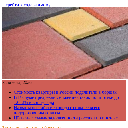
Перейти к содержимому
8 августа, 2026
Стоимость квартиры в России подсчитали в борщах
В Госдуме предрекли снижение ставок по ипотеке до
12-13% к концу года
Названы российские города с сильнее всего
подорожавшим жильем
ЦБ назвал сумму задолженности россиян по ипотеке
Тротуарная плитка и брусчатка