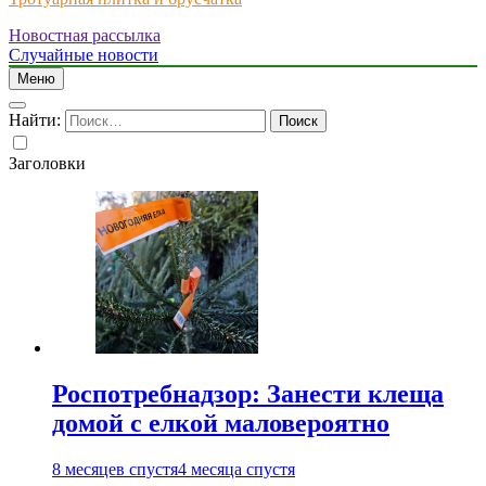
Новостная рассылка
Just another WordPress site
Случайные новости
Меню
Найти:
Заголовки
Роспотребнадзор: Занести клеща
домой с елкой маловероятно
8 месяцев спустя
4 месяца спустя