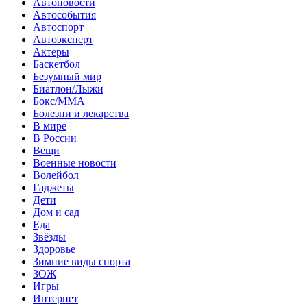
Автоновости
Автособытия
Автоспорт
Автоэксперт
Актеры
Баскетбол
Безумный мир
Биатлон/Лыжи
Бокс/MMA
Болезни и лекарства
В мире
В России
Вещи
Военные новости
Волейбол
Гаджеты
Дети
Дом и сад
Еда
Звёзды
Здоровье
Зимние виды спорта
ЗОЖ
Игры
Интернет