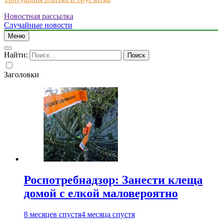
Новостная рассылка
Just another WordPress site
Случайные новости
Меню
Найти:
Заголовки
Роспотребнадзор: Занести клеща
домой с елкой маловероятно
8 месяцев спустя
4 месяца спустя