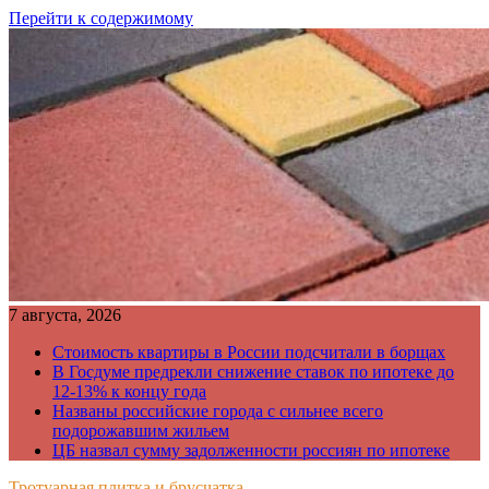
Перейти к содержимому
7 августа, 2026
Стоимость квартиры в России подсчитали в борщах
В Госдуме предрекли снижение ставок по ипотеке до
12-13% к концу года
Названы российские города с сильнее всего
подорожавшим жильем
ЦБ назвал сумму задолженности россиян по ипотеке
Тротуарная плитка и брусчатка