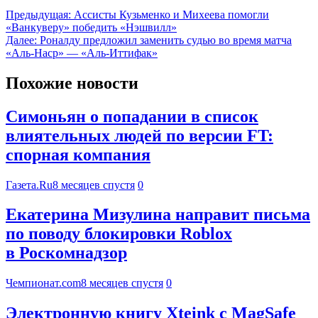
Предыдущая:
Ассисты Кузьменко и Михеева помогли
«Ванкуверу» победить «Нэшвилл»
Далее:
Роналду предложил заменить судью во время матча
«Аль-Наср» — «Аль-Иттифак»
Похожие новости
Симоньян о попадании в список
влиятельных людей по версии FT:
спорная компания
Газета.Ru
8 месяцев спустя
0
Екатерина Мизулина направит письма
по поводу блокировки Roblox
в Роскомнадзор
Чемпионат.com
8 месяцев спустя
0
Электронную книгу Xteink с MagSafe