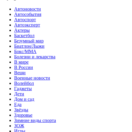
Автоновости
Автособытия
Автоспорт
Автоэксперт
Актеры
Баскетбол
Безумный мир
Биатлон/Лыжи
Бокс/MMA
Болезни и лекарства
В мире
В России
Вещи
Военные новости
Волейбол
Гаджеты
Дети
Дом и сад
Еда
Звёзды
Здоровье
Зимние виды спорта
ЗОЖ
Игры