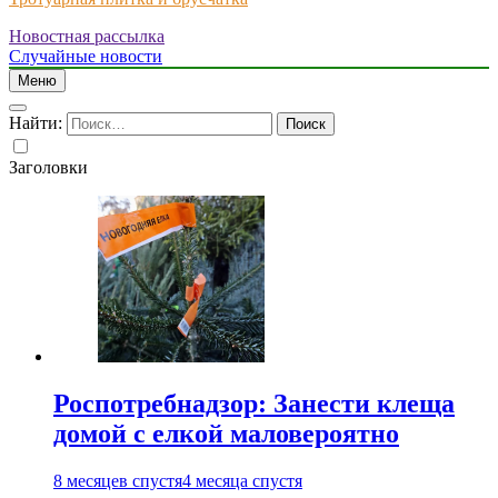
Новостная рассылка
Just another WordPress site
Случайные новости
Меню
Найти:
Заголовки
Роспотребнадзор: Занести клеща
домой с елкой маловероятно
8 месяцев спустя
4 месяца спустя