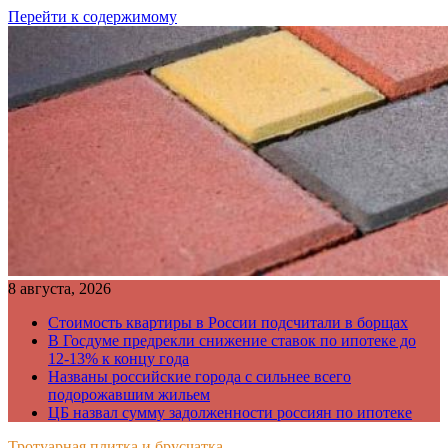
Перейти к содержимому
8 августа, 2026
Стоимость квартиры в России подсчитали в борщах
В Госдуме предрекли снижение ставок по ипотеке до
12-13% к концу года
Названы российские города с сильнее всего
подорожавшим жильем
ЦБ назвал сумму задолженности россиян по ипотеке
Тротуарная плитка и брусчатка