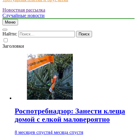
Новостная рассылка
Just another WordPress site
Случайные новости
Меню
Найти:
Заголовки
Роспотребнадзор: Занести клеща
домой с елкой маловероятно
8 месяцев спустя
4 месяца спустя