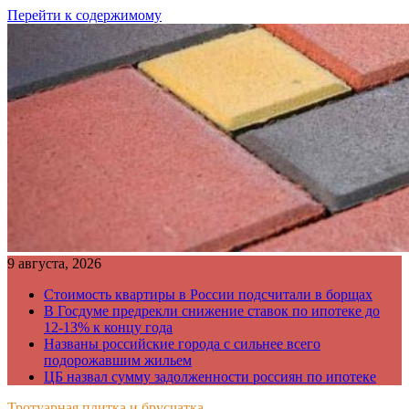
Перейти к содержимому
9 августа, 2026
Стоимость квартиры в России подсчитали в борщах
В Госдуме предрекли снижение ставок по ипотеке до
12-13% к концу года
Названы российские города с сильнее всего
подорожавшим жильем
ЦБ назвал сумму задолженности россиян по ипотеке
Тротуарная плитка и брусчатка