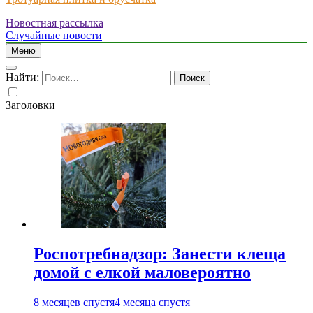
Новостная рассылка
Just another WordPress site
Случайные новости
Меню
Найти:
Заголовки
Роспотребнадзор: Занести клеща
домой с елкой маловероятно
8 месяцев спустя
4 месяца спустя