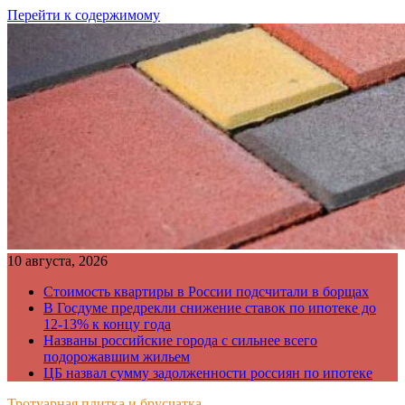
Перейти к содержимому
10 августа, 2026
Стоимость квартиры в России подсчитали в борщах
В Госдуме предрекли снижение ставок по ипотеке до
12-13% к концу года
Названы российские города с сильнее всего
подорожавшим жильем
ЦБ назвал сумму задолженности россиян по ипотеке
Тротуарная плитка и брусчатка