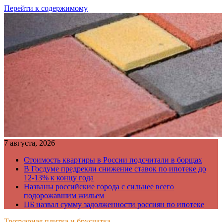
Перейти к содержимому
7 августа, 2026
Стоимость квартиры в России подсчитали в борщах
В Госдуме предрекли снижение ставок по ипотеке до
12-13% к концу года
Названы российские города с сильнее всего
подорожавшим жильем
ЦБ назвал сумму задолженности россиян по ипотеке
Тротуарная плитка и брусчатка