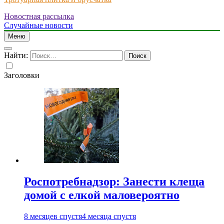
Новостная рассылка
Just another WordPress site
Случайные новости
Меню
Найти:
Заголовки
Роспотребнадзор: Занести клеща
домой с елкой маловероятно
8 месяцев спустя
4 месяца спустя