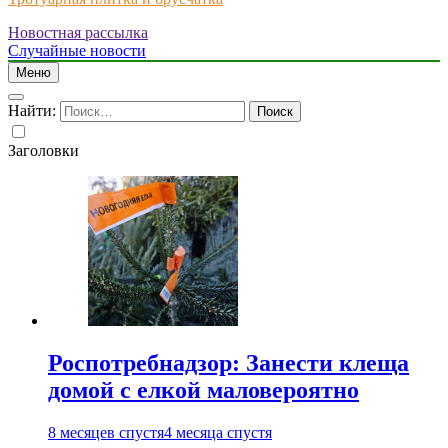
Новостная рассылка
Just another WordPress site
Случайные новости
Меню
Найти:
Заголовки
Роспотребнадзор: Занести клеща
домой с елкой маловероятно
8 месяцев спустя
4 месяца спустя