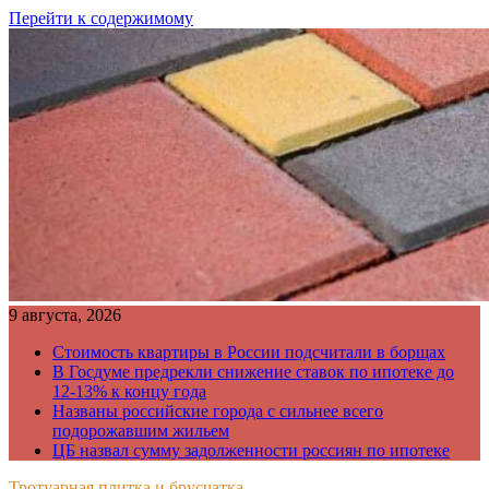
Перейти к содержимому
9 августа, 2026
Стоимость квартиры в России подсчитали в борщах
В Госдуме предрекли снижение ставок по ипотеке до
12-13% к концу года
Названы российские города с сильнее всего
подорожавшим жильем
ЦБ назвал сумму задолженности россиян по ипотеке
Тротуарная плитка и брусчатка