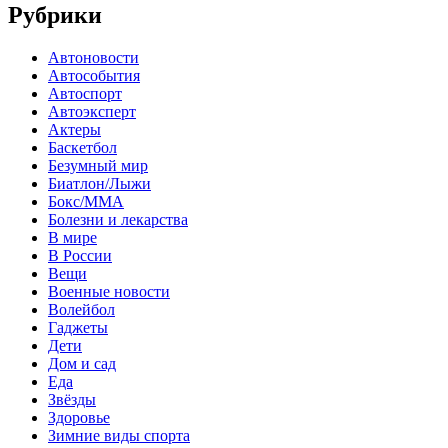
Рубрики
Автоновости
Автособытия
Автоспорт
Автоэксперт
Актеры
Баскетбол
Безумный мир
Биатлон/Лыжи
Бокс/MMA
Болезни и лекарства
В мире
В России
Вещи
Военные новости
Волейбол
Гаджеты
Дети
Дом и сад
Еда
Звёзды
Здоровье
Зимние виды спорта