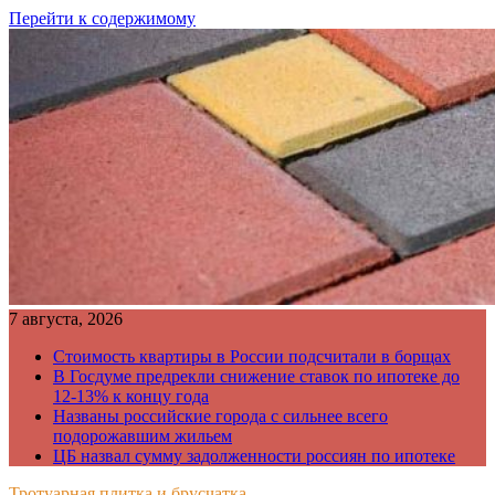
Перейти к содержимому
7 августа, 2026
Стоимость квартиры в России подсчитали в борщах
В Госдуме предрекли снижение ставок по ипотеке до
12-13% к концу года
Названы российские города с сильнее всего
подорожавшим жильем
ЦБ назвал сумму задолженности россиян по ипотеке
Тротуарная плитка и брусчатка