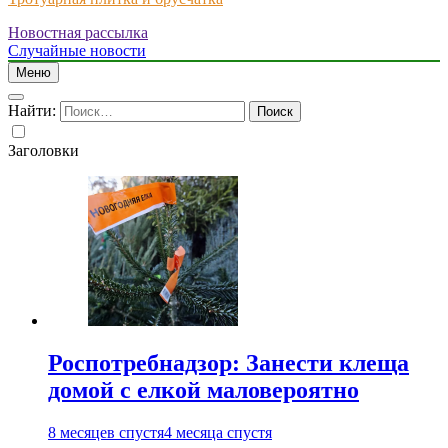
Новостная рассылка
Just another WordPress site
Случайные новости
Меню
Найти:
Заголовки
Роспотребнадзор: Занести клеща
домой с елкой маловероятно
8 месяцев спустя
4 месяца спустя