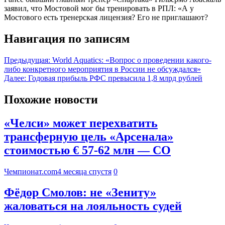
заявил, что Мостовой мог бы тренировать в РПЛ: «А у
Мостового есть тренерская лицензия? Его не приглашают?
Навигация по записям
Предыдущая:
World Aquatics: «Вопрос о проведении какого-
либо конкретного мероприятия в России не обсуждался»
Далее:
Годовая прибыль РФС превысила 1,8 млрд рублей
Похожие новости
«Челси» может перехватить
трансферную цель «Арсенала»
стоимостью € 57-62 млн — CO
Чемпионат.com
4 месяца спустя
0
Фёдор Смолов: не «Зениту»
жаловаться на лояльность судей