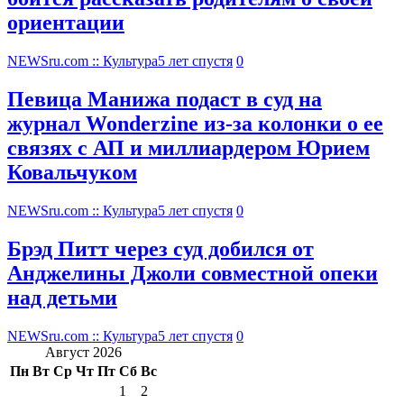
ориентации
NEWSru.com :: Культура
5 лет спустя
0
Певица Манижа подаст в суд на
журнал Wonderzine из-за колонки о ее
связях с АП и миллиардером Юрием
Ковальчуком
NEWSru.com :: Культура
5 лет спустя
0
Брэд Питт через суд добился от
Анджелины Джоли совместной опеки
над детьми
NEWSru.com :: Культура
5 лет спустя
0
Август 2026
Пн
Вт
Ср
Чт
Пт
Сб
Вс
1
2