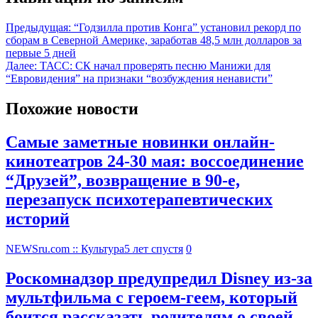
Предыдущая:
“Годзилла против Конга” установил рекорд по
сборам в Северной Америке, заработав 48,5 млн долларов за
первые 5 дней
Далее:
ТАСС: СК начал проверять песню Манижи для
“Евровидения” на признаки “возбуждения ненависти”
Похожие новости
Самые заметные новинки онлайн-
кинотеатров 24-30 мая: воссоединение
“Друзей”, возвращение в 90-е,
перезапуск психотерапевтических
историй
NEWSru.com :: Культура
5 лет спустя
0
Роскомнадзор предупредил Disney из-за
мультфильма c героем-геем, который
боится рассказать родителям о своей