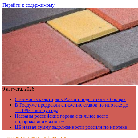
Перейти к содержимому
9 августа, 2026
Стоимость квартиры в России подсчитали в борщах
В Госдуме предрекли снижение ставок по ипотеке до
12-13% к концу года
Названы российские города с сильнее всего
подорожавшим жильем
ЦБ назвал сумму задолженности россиян по ипотеке
Тротуарная плитка и брусчатка