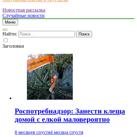
Новостная рассылка
Just another WordPress site
Случайные новости
Меню
Найти:
Заголовки
Роспотребнадзор: Занести клеща
домой с елкой маловероятно
8 месяцев спустя
4 месяца спустя