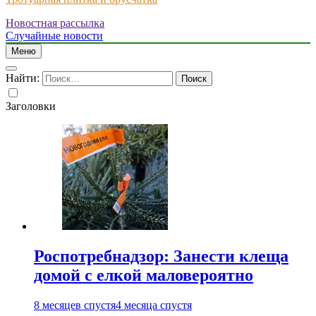
Новостная рассылка
Just another WordPress site
Случайные новости
Меню
Найти:
Заголовки
Роспотребнадзор: Занести клеща
домой с елкой маловероятно
8 месяцев спустя
4 месяца спустя