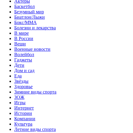
Актеры
Баскетбол
Безумный мир
Биатлон/Лыжи
Бокс/MMA
Болезни и лекарства
В мире
В России
Вещи
Военные новости
Волейбол
Гаджеты
Дети
Дом и сад
Еда
Звёзды
Здоровье
Зимние виды спорта
ЗОЖ
Игры
Интернет
Истории
Компании
Культура
Летние виды спорта