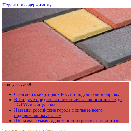
Перейти к содержимому
6 августа, 2026
Стоимость квартиры в России подсчитали в борщах
В Госдуме предрекли снижение ставок по ипотеке до
12-13% к концу года
Названы российские города с сильнее всего
подорожавшим жильем
ЦБ назвал сумму задолженности россиян по ипотеке
Тротуарная плитка и брусчатка