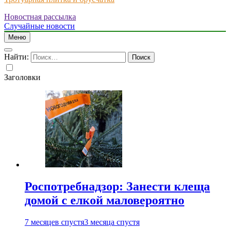
Новостная рассылка
Just another WordPress site
Случайные новости
Меню
Найти:
Заголовки
Роспотребнадзор: Занести клеща
домой с елкой маловероятно
7 месяцев спустя
3 месяца спустя