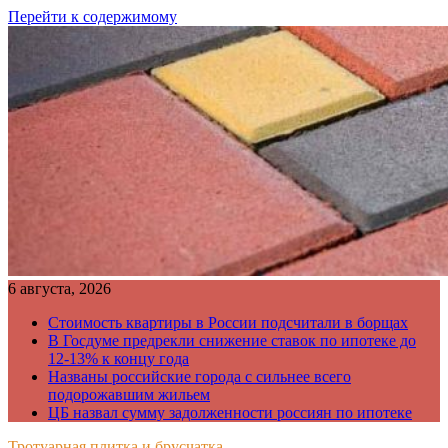
Перейти к содержимому
6 августа, 2026
Стоимость квартиры в России подсчитали в борщах
В Госдуме предрекли снижение ставок по ипотеке до
12-13% к концу года
Названы российские города с сильнее всего
подорожавшим жильем
ЦБ назвал сумму задолженности россиян по ипотеке
Тротуарная плитка и брусчатка