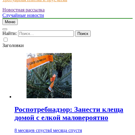
Новостная рассылка
Just another WordPress site
Случайные новости
Меню
Найти:
Заголовки
Роспотребнадзор: Занести клеща
домой с елкой маловероятно
8 месяцев спустя
4 месяца спустя