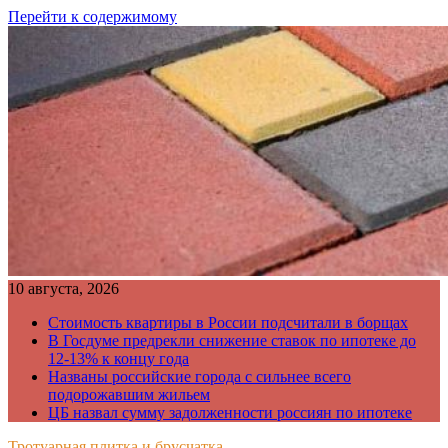
Перейти к содержимому
10 августа, 2026
Стоимость квартиры в России подсчитали в борщах
В Госдуме предрекли снижение ставок по ипотеке до
12-13% к концу года
Названы российские города с сильнее всего
подорожавшим жильем
ЦБ назвал сумму задолженности россиян по ипотеке
Тротуарная плитка и брусчатка