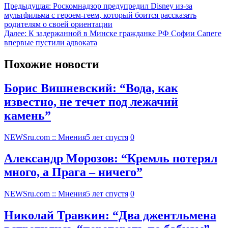
Предыдущая:
Роскомнадзор предупредил Disney из-за
мультфильма c героем-геем, который боится рассказать
родителям о своей ориентации
Далее:
К задержанной в Минске гражданке РФ Софии Сапеге
впервые пустили адвоката
Похожие новости
Борис Вишневский: “Вода, как
известно, не течет под лежачий
камень”
NEWSru.com :: Мнения
5 лет спустя
0
Александр Морозов: “Кремль потерял
много, а Прага – ничего”
NEWSru.com :: Мнения
5 лет спустя
0
Николай Травкин: “Два джентльмена