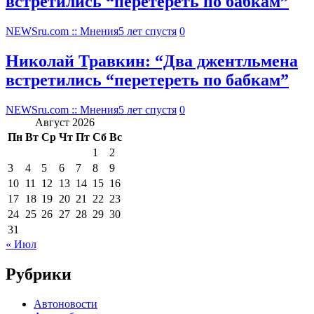
встретились “перетереть по бабкам”
NEWSru.com :: Мнения
5 лет спустя
0
Николай Травкин: “Два джентльмена
встретились “перетереть по бабкам”
NEWSru.com :: Мнения
5 лет спустя
0
Август 2026
Пн
Вт
Ср
Чт
Пт
Сб
Вс
1
2
3
4
5
6
7
8
9
10
11
12
13
14
15
16
17
18
19
20
21
22
23
24
25
26
27
28
29
30
31
« Июл
Рубрики
Автоновости