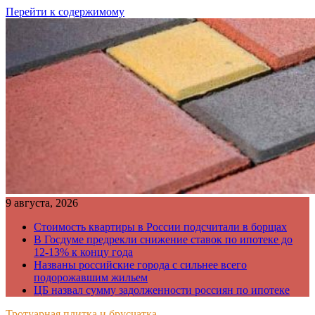
Перейти к содержимому
9 августа, 2026
Стоимость квартиры в России подсчитали в борщах
В Госдуме предрекли снижение ставок по ипотеке до
12-13% к концу года
Названы российские города с сильнее всего
подорожавшим жильем
ЦБ назвал сумму задолженности россиян по ипотеке
Тротуарная плитка и брусчатка