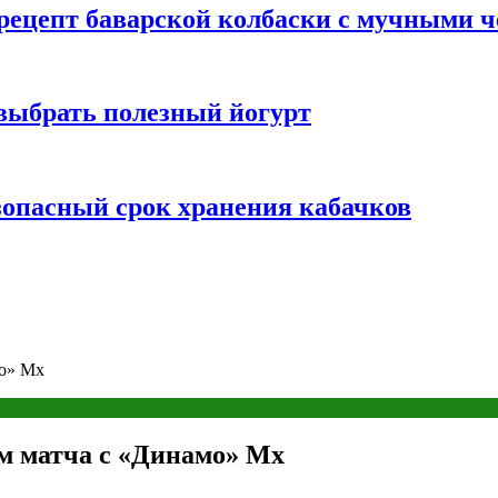
 рецепт баварской колбаски с мучными 
 выбрать полезный йогурт
зопасный срок хранения кабачков
мо» Мх
м матча с «Динамо» Мх