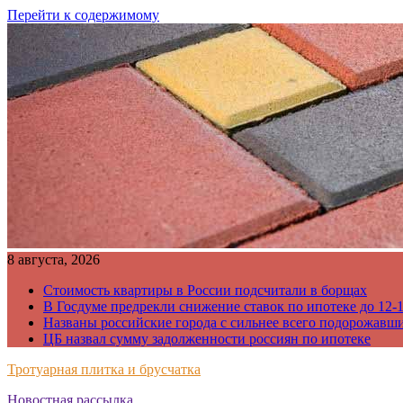
Перейти к содержимому
8 августа, 2026
Стоимость квартиры в России подсчитали в борщах
В Госдуме предрекли снижение ставок по ипотеке до 12-
Названы российские города с сильнее всего подорожавш
ЦБ назвал сумму задолженности россиян по ипотеке
Тротуарная плитка и брусчатка
Новостная рассылка