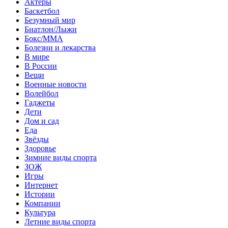
Актеры
Баскетбол
Безумный мир
Биатлон/Лыжи
Бокс/MMA
Болезни и лекарства
В мире
В России
Вещи
Военные новости
Волейбол
Гаджеты
Дети
Дом и сад
Еда
Звёзды
Здоровье
Зимние виды спорта
ЗОЖ
Игры
Интернет
Истории
Компании
Культура
Летние виды спорта