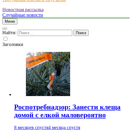
Новостная рассылка
Just another WordPress site
Случайные новости
Меню
Найти:
Заголовки
Роспотребнадзор: Занести клеща
домой с елкой маловероятно
8 месяцев спустя
4 месяца спустя