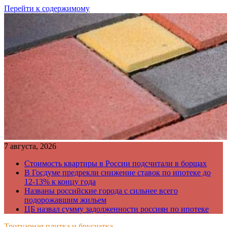
Перейти к содержимому
7 августа, 2026
Стоимость квартиры в России подсчитали в борщах
В Госдуме предрекли снижение ставок по ипотеке до
12-13% к концу года
Названы российские города с сильнее всего
подорожавшим жильем
ЦБ назвал сумму задолженности россиян по ипотеке
Тротуарная плитка и брусчатка