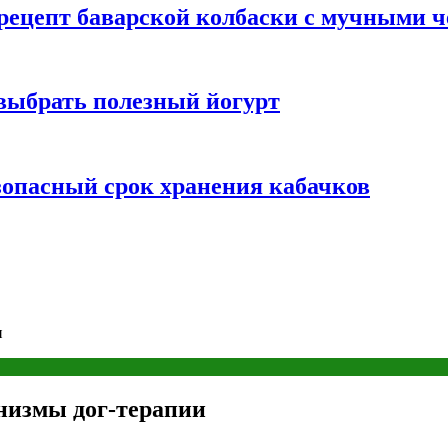
 рецепт баварской колбаски с мучными 
 выбрать полезный йогурт
зопасный срок хранения кабачков
и
анизмы дог-терапии