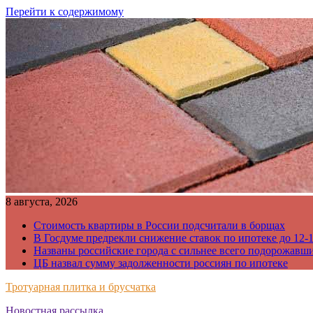
Перейти к содержимому
8 августа, 2026
Стоимость квартиры в России подсчитали в борщах
В Госдуме предрекли снижение ставок по ипотеке до 12-
Названы российские города с сильнее всего подорожавш
ЦБ назвал сумму задолженности россиян по ипотеке
Тротуарная плитка и брусчатка
Новостная рассылка