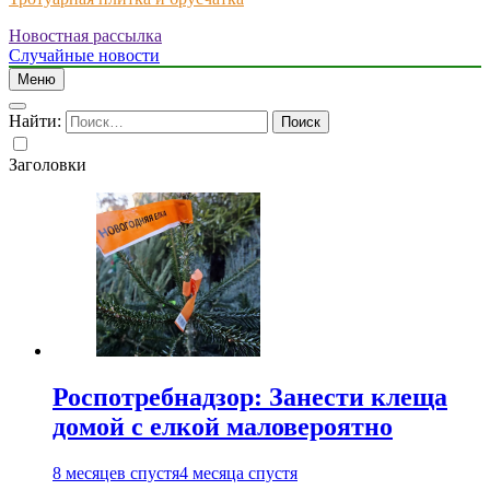
Новостная рассылка
Just another WordPress site
Случайные новости
Меню
Найти:
Заголовки
Роспотребнадзор: Занести клеща
домой с елкой маловероятно
8 месяцев спустя
4 месяца спустя