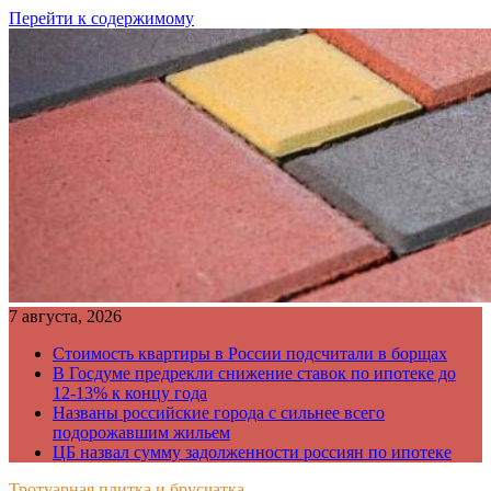
Перейти к содержимому
7 августа, 2026
Стоимость квартиры в России подсчитали в борщах
В Госдуме предрекли снижение ставок по ипотеке до
12-13% к концу года
Названы российские города с сильнее всего
подорожавшим жильем
ЦБ назвал сумму задолженности россиян по ипотеке
Тротуарная плитка и брусчатка