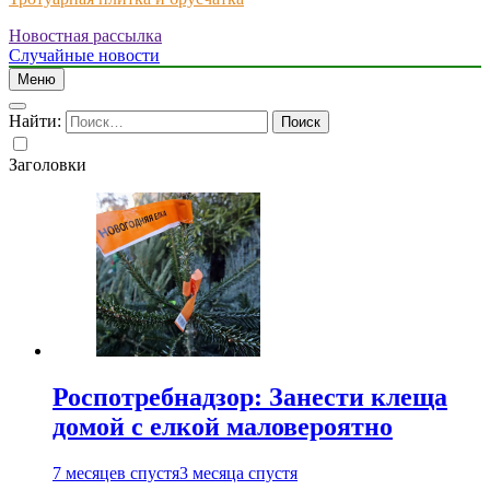
Новостная рассылка
Just another WordPress site
Случайные новости
Меню
Найти:
Заголовки
Роспотребнадзор: Занести клеща
домой с елкой маловероятно
7 месяцев спустя
3 месяца спустя