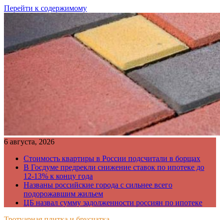
Перейти к содержимому
6 августа, 2026
Стоимость квартиры в России подсчитали в борщах
В Госдуме предрекли снижение ставок по ипотеке до
12-13% к концу года
Названы российские города с сильнее всего
подорожавшим жильем
ЦБ назвал сумму задолженности россиян по ипотеке
Тротуарная плитка и брусчатка