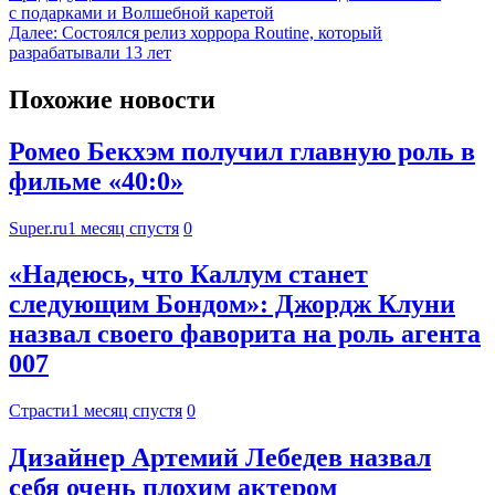
с подарками и Волшебной каретой
Далее:
Состоялся релиз хоррора Routine, который
разрабатывали 13 лет
Похожие новости
Ромео Бекхэм получил главную роль в
фильме «40:0»
Super.ru
1 месяц спустя
0
«Надеюсь, что Каллум станет
следующим Бондом»: Джордж Клуни
назвал своего фаворита на роль агента
007
Страсти
1 месяц спустя
0
Дизайнер Артемий Лебедев назвал
себя очень плохим актером