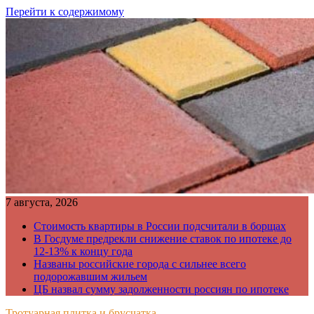
Перейти к содержимому
7 августа, 2026
Стоимость квартиры в России подсчитали в борщах
В Госдуме предрекли снижение ставок по ипотеке до
12-13% к концу года
Названы российские города с сильнее всего
подорожавшим жильем
ЦБ назвал сумму задолженности россиян по ипотеке
Тротуарная плитка и брусчатка