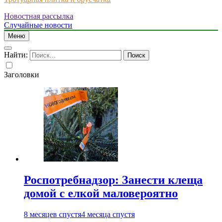
Новостная рассылка
Just another WordPress site
Случайные новости
Меню
Найти:
Заголовки
Роспотребнадзор: Занести клеща
домой с елкой маловероятно
8 месяцев спустя
4 месяца спустя