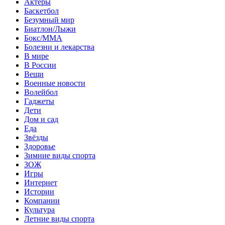
Актеры
Баскетбол
Безумный мир
Биатлон/Лыжи
Бокс/MMA
Болезни и лекарства
В мире
В России
Вещи
Военные новости
Волейбол
Гаджеты
Дети
Дом и сад
Еда
Звёзды
Здоровье
Зимние виды спорта
ЗОЖ
Игры
Интернет
Истории
Компании
Культура
Летние виды спорта