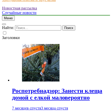
Новостная рассылка
Just another WordPress site
Случайные новости
Меню
Найти:
Заголовки
Роспотребнадзор: Занести клеща
домой с елкой маловероятно
7 месяцев спустя
3 месяца спустя