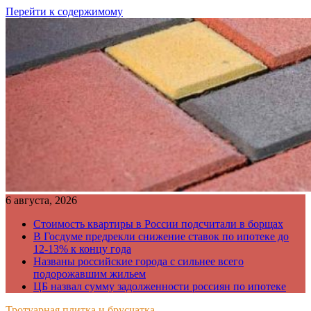
Перейти к содержимому
6 августа, 2026
Стоимость квартиры в России подсчитали в борщах
В Госдуме предрекли снижение ставок по ипотеке до
12-13% к концу года
Названы российские города с сильнее всего
подорожавшим жильем
ЦБ назвал сумму задолженности россиян по ипотеке
Тротуарная плитка и брусчатка