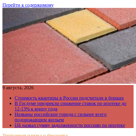
Перейти к содержимому
9 августа, 2026
Стоимость квартиры в России подсчитали в борщах
В Госдуме предрекли снижение ставок по ипотеке до
12-13% к концу года
Названы российские города с сильнее всего
подорожавшим жильем
ЦБ назвал сумму задолженности россиян по ипотеке
Тротуарная плитка и брусчатка