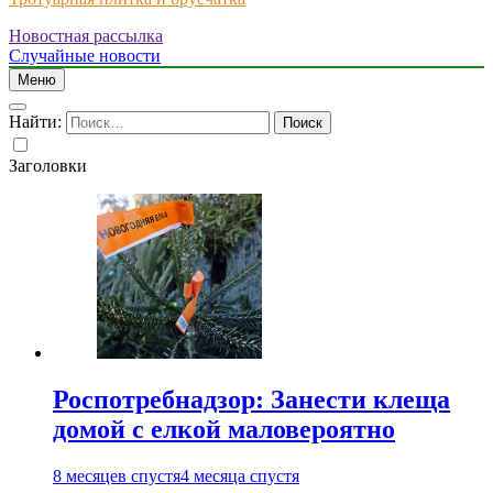
Новостная рассылка
Just another WordPress site
Случайные новости
Меню
Найти:
Заголовки
Роспотребнадзор: Занести клеща
домой с елкой маловероятно
8 месяцев спустя
4 месяца спустя