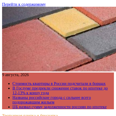
Перейти к содержимому
9 августа, 2026
Стоимость квартиры в России подсчитали в борщах
В Госдуме предрекли снижение ставок по ипотеке до
12-13% к концу года
Названы российские города с сильнее всего
подорожавшим жильем
ЦБ назвал сумму задолженности россиян по ипотеке
Тротуарная плитка и брусчатка