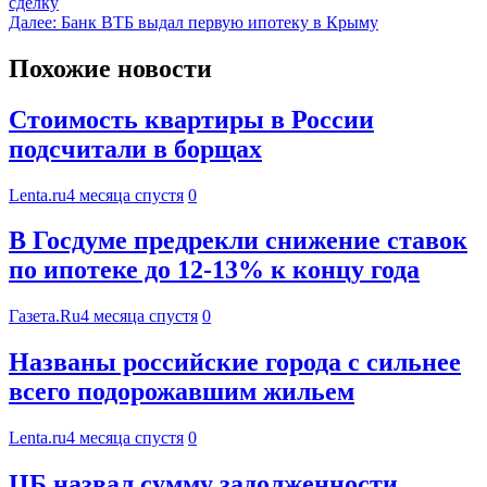
сделку
Далее:
Банк ВТБ выдал первую ипотеку в Крыму
Похожие новости
Стоимость квартиры в России
подсчитали в борщах
Lenta.ru
4 месяца спустя
0
В Госдуме предрекли снижение ставок
по ипотеке до 12-13% к концу года
Газета.Ru
4 месяца спустя
0
Названы российские города с сильнее
всего подорожавшим жильем
Lenta.ru
4 месяца спустя
0
ЦБ назвал сумму задолженности