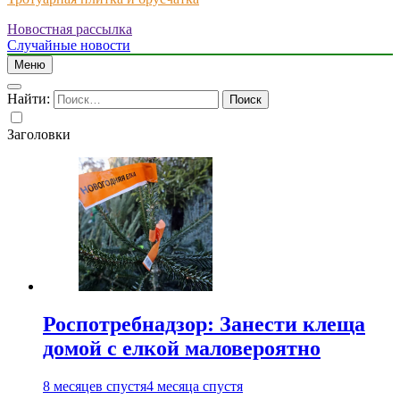
Новостная рассылка
Just another WordPress site
Случайные новости
Меню
Найти:
Заголовки
Роспотребнадзор: Занести клеща
домой с елкой маловероятно
8 месяцев спустя
4 месяца спустя