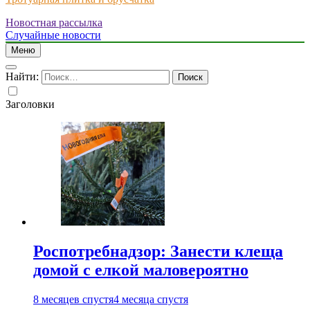
Новостная рассылка
Just another WordPress site
Случайные новости
Меню
Найти:
Заголовки
Роспотребнадзор: Занести клеща
домой с елкой маловероятно
8 месяцев спустя
4 месяца спустя