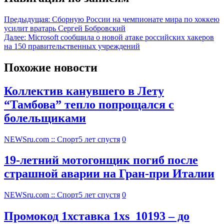
Предыдущая:
Сборную России на чемпионате мира по хоккею
усилит вратарь Сергей Бобровский
Далее:
Microsoft сообщила о новой атаке российских хакеров
на 150 правительственных учреждений
Похожие новости
Коллектив канувшего в Лету
“Тамбова” тепло попрощался с
болельщиками
NEWSru.com :: Спорт
5 лет спустя
0
19-летний мотогонщик погиб после
страшной аварии на Гран-при Италии
NEWSru.com :: Спорт
5 лет спустя
0
Промокод 1хставка 1xs_10193 – до