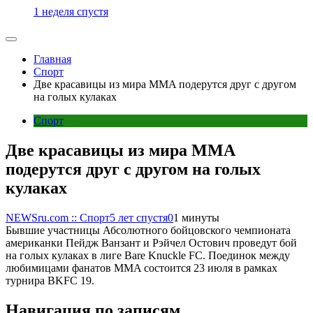
1 неделя спустя
Главная
Спорт
Две красавицы из мира MMA подерутся друг с другом
на голых кулаках
Спорт
Две красавицы из мира MMA
подерутся друг с другом на голых
кулаках
NEWSru.com :: Спорт
5 лет спустя
0
1 минуты
Бывшие участницы Абсолютного бойцовского чемпионата
американки Пейдж Ванзант и Рэйчел Остович проведут бой
на голых кулаках в лиге Bare Knuckle FC. Поединок между
любимицами фанатов MMA состоится 23 июля в рамках
турнира BKFC 19.
Навигация по записям