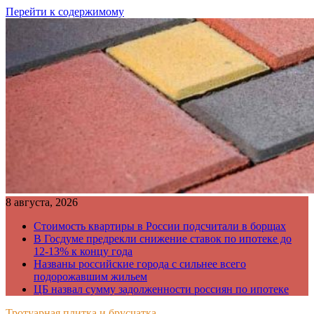
Перейти к содержимому
8 августа, 2026
Стоимость квартиры в России подсчитали в борщах
В Госдуме предрекли снижение ставок по ипотеке до
12-13% к концу года
Названы российские города с сильнее всего
подорожавшим жильем
ЦБ назвал сумму задолженности россиян по ипотеке
Тротуарная плитка и брусчатка