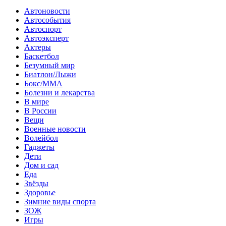
Автоновости
Автособытия
Автоспорт
Автоэксперт
Актеры
Баскетбол
Безумный мир
Биатлон/Лыжи
Бокс/MMA
Болезни и лекарства
В мире
В России
Вещи
Военные новости
Волейбол
Гаджеты
Дети
Дом и сад
Еда
Звёзды
Здоровье
Зимние виды спорта
ЗОЖ
Игры