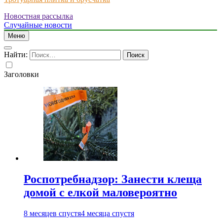
Новостная рассылка
Just another WordPress site
Случайные новости
Меню
Найти:
Заголовки
Роспотребнадзор: Занести клеща
домой с елкой маловероятно
8 месяцев спустя
4 месяца спустя