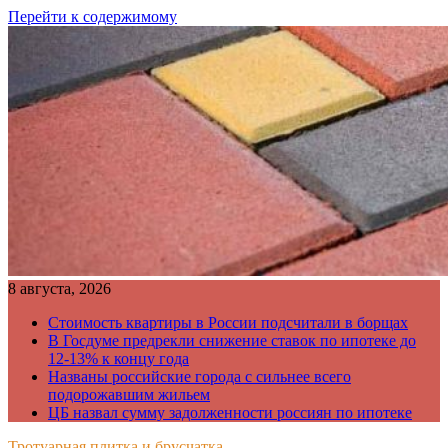
Перейти к содержимому
8 августа, 2026
Стоимость квартиры в России подсчитали в борщах
В Госдуме предрекли снижение ставок по ипотеке до
12-13% к концу года
Названы российские города с сильнее всего
подорожавшим жильем
ЦБ назвал сумму задолженности россиян по ипотеке
Тротуарная плитка и брусчатка