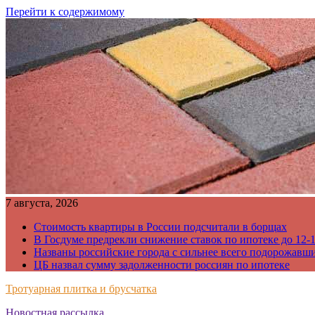
Перейти к содержимому
7 августа, 2026
Стоимость квартиры в России подсчитали в борщах
В Госдуме предрекли снижение ставок по ипотеке до 12-
Названы российские города с сильнее всего подорожавш
ЦБ назвал сумму задолженности россиян по ипотеке
Тротуарная плитка и брусчатка
Новостная рассылка