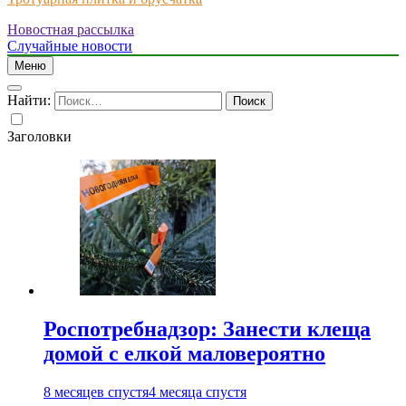
Новостная рассылка
Just another WordPress site
Случайные новости
Меню
Найти:
Заголовки
Роспотребнадзор: Занести клеща
домой с елкой маловероятно
8 месяцев спустя
4 месяца спустя