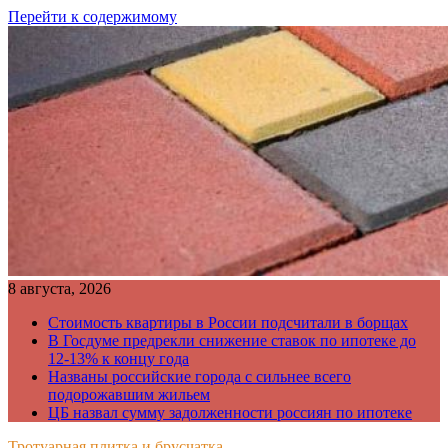
Перейти к содержимому
8 августа, 2026
Стоимость квартиры в России подсчитали в борщах
В Госдуме предрекли снижение ставок по ипотеке до
12-13% к концу года
Названы российские города с сильнее всего
подорожавшим жильем
ЦБ назвал сумму задолженности россиян по ипотеке
Тротуарная плитка и брусчатка