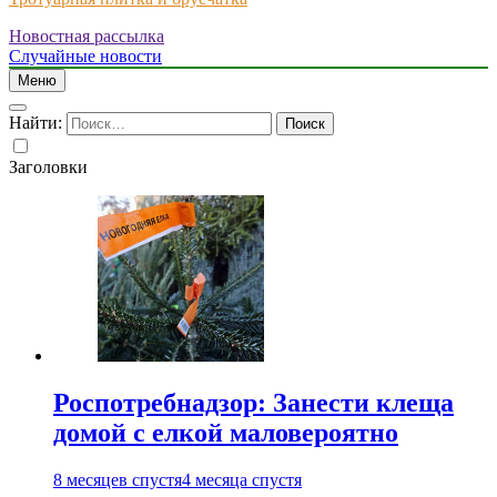
Новостная рассылка
Just another WordPress site
Случайные новости
Меню
Найти:
Заголовки
Роспотребнадзор: Занести клеща
домой с елкой маловероятно
8 месяцев спустя
4 месяца спустя