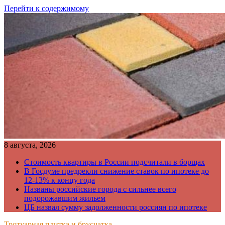
Перейти к содержимому
8 августа, 2026
Стоимость квартиры в России подсчитали в борщах
В Госдуме предрекли снижение ставок по ипотеке до
12-13% к концу года
Названы российские города с сильнее всего
подорожавшим жильем
ЦБ назвал сумму задолженности россиян по ипотеке
Тротуарная плитка и брусчатка