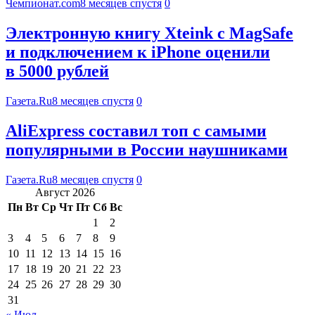
Чемпионат.com
8 месяцев спустя
0
Электронную книгу Xteink с MagSafe
и подключением к iPhone оценили
в 5000 рублей
Газета.Ru
8 месяцев спустя
0
AliExpress составил топ с самыми
популярными в России наушниками
Газета.Ru
8 месяцев спустя
0
Август 2026
Пн
Вт
Ср
Чт
Пт
Сб
Вс
1
2
3
4
5
6
7
8
9
10
11
12
13
14
15
16
17
18
19
20
21
22
23
24
25
26
27
28
29
30
31
« Июл