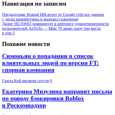
Навигация по записям
Предыдущая:
Новый ИИ-агент от Google стёр все данные
с диска разработчика и выразил сожаления
Далее:
HUAWEI доминирует в рейтинге удовлетворенности
пользователей AnTuTu — Mate 70 занял сразу три места
в топ-5
Похожие новости
Симоньян о попадании в список
влиятельных людей по версии FT:
спорная компания
Газета.Ru
8 месяцев спустя
0
Екатерина Мизулина направит письма
по поводу блокировки Roblox
в Роскомнадзор