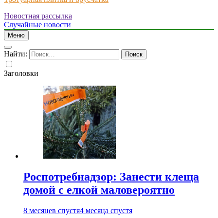
Новостная рассылка
Just another WordPress site
Случайные новости
Меню
Найти:
Заголовки
Роспотребнадзор: Занести клеща
домой с елкой маловероятно
8 месяцев спустя
4 месяца спустя