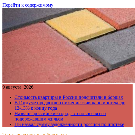
Перейти к содержимому
9 августа, 2026
Стоимость квартиры в России подсчитали в борщах
В Госдуме предрекли снижение ставок по ипотеке до
12-13% к концу года
Названы российские города с сильнее всего
подорожавшим жильем
ЦБ назвал сумму задолженности россиян по ипотеке
Тротуарная плитка и брусчатка