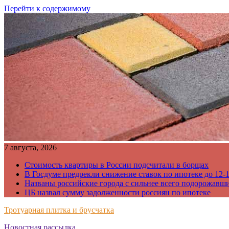
Перейти к содержимому
7 августа, 2026
Стоимость квартиры в России подсчитали в борщах
В Госдуме предрекли снижение ставок по ипотеке до 12-
Названы российские города с сильнее всего подорожавш
ЦБ назвал сумму задолженности россиян по ипотеке
Тротуарная плитка и брусчатка
Новостная рассылка