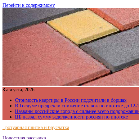
Перейти к содержимому
8 августа, 2026
Стоимость квартиры в России подсчитали в борщах
В Госдуме предрекли снижение ставок по ипотеке до 12-
Названы российские города с сильнее всего подорожавш
ЦБ назвал сумму задолженности россиян по ипотеке
Тротуарная плитка и брусчатка
Новостная рассылка