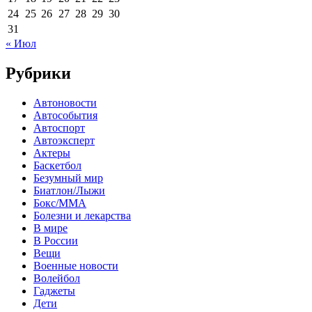
24
25
26
27
28
29
30
31
« Июл
Рубрики
Автоновости
Автособытия
Автоспорт
Автоэксперт
Актеры
Баскетбол
Безумный мир
Биатлон/Лыжи
Бокс/MMA
Болезни и лекарства
В мире
В России
Вещи
Военные новости
Волейбол
Гаджеты
Дети