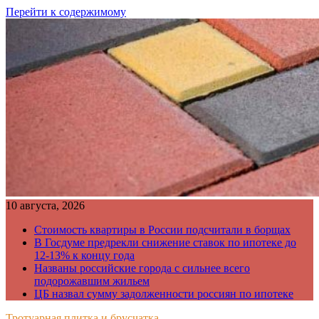
Перейти к содержимому
10 августа, 2026
Стоимость квартиры в России подсчитали в борщах
В Госдуме предрекли снижение ставок по ипотеке до
12-13% к концу года
Названы российские города с сильнее всего
подорожавшим жильем
ЦБ назвал сумму задолженности россиян по ипотеке
Тротуарная плитка и брусчатка