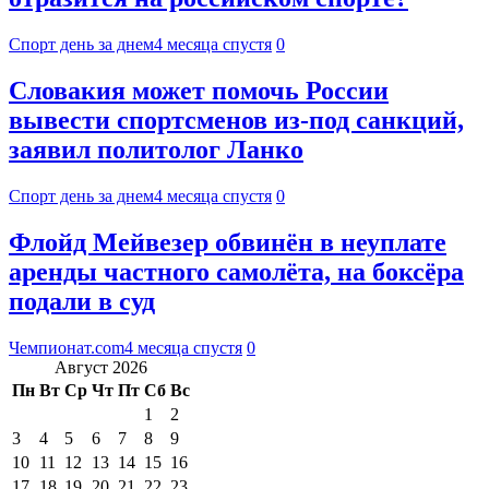
Спорт день за днем
4 месяца спустя
0
Словакия может помочь России
вывести спортсменов из-под санкций,
заявил политолог Ланко
Спорт день за днем
4 месяца спустя
0
Флойд Мейвезер обвинён в неуплате
аренды частного самолёта, на боксёра
подали в суд
Чемпионат.com
4 месяца спустя
0
Август 2026
Пн
Вт
Ср
Чт
Пт
Сб
Вс
1
2
3
4
5
6
7
8
9
10
11
12
13
14
15
16
17
18
19
20
21
22
23