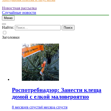
Новостная рассылка
Just another WordPress site
Случайные новости
Меню
Найти:
Заголовки
Роспотребнадзор: Занести клеща
домой с елкой маловероятно
8 месяцев спустя
4 месяца спустя