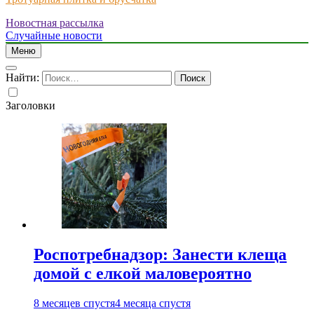
Новостная рассылка
Just another WordPress site
Случайные новости
Меню
Найти:
Заголовки
Роспотребнадзор: Занести клеща
домой с елкой маловероятно
8 месяцев спустя
4 месяца спустя