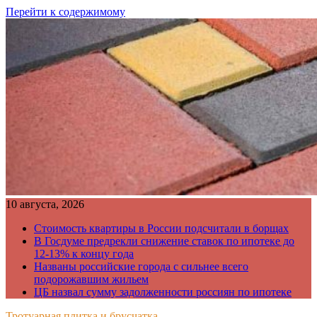
Перейти к содержимому
10 августа, 2026
Стоимость квартиры в России подсчитали в борщах
В Госдуме предрекли снижение ставок по ипотеке до
12-13% к концу года
Названы российские города с сильнее всего
подорожавшим жильем
ЦБ назвал сумму задолженности россиян по ипотеке
Тротуарная плитка и брусчатка